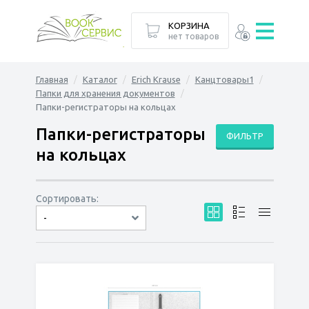
КОРЗИНА
нет товаров
Главная
Каталог
Erich Krause
Канцтовары1
Папки для хранения документов
Папки-регистраторы на кольцах
Папки-регистраторы
ФИЛЬТР
на кольцах
Сортировать:
-
по дате
по популярности
сначала дешёвые
сначала дорогие