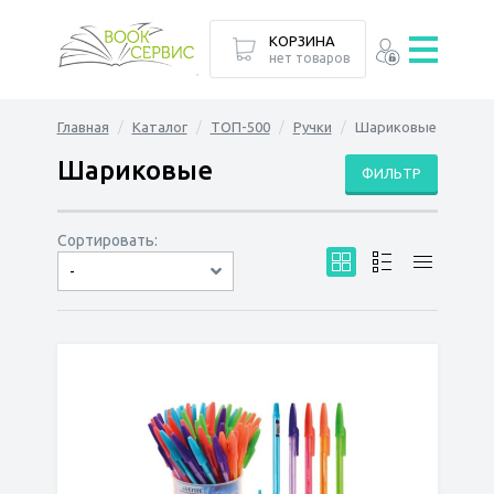
КОРЗИНА
нет товаров
Главная
Каталог
ТОП-500
Ручки
Шариковые
Шариковые
ФИЛЬТР
Сортировать:
-
по дате
по популярности
сначала дешёвые
сначала дорогие