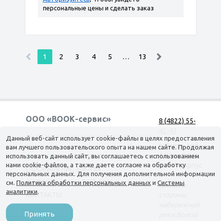
персональные цены и сделать заказ
1
2
3
4
5
…
13
ООО «ВООК-сервис»
8 (4822) 55-
42-41
Согласие на обработку персональных данных
Данный веб-сайт использует cookie-файлы в целях предоставления
г. Тверь, наб.
вам лучшего пользовательского опыта на нашем сайте. Продолжая
А. Никитина,
использовать данный сайт, вы соглашаетесь с использованием
КАТАЛОГ
ДОСТАВКА
нами cookie-файлов, а также даете согласие на обработку
д. 144 корпус
ОФОРМЛЕНИЕ ЗАКАЗА
персональных данных. Для получения дополнительной информации
1
О КОМПАНИИ
ТОП-500
см.
Политика обработки персональных данных
и
Системы
(вход со
аналитики
.
КОНТАКТЫ
стороны
набережной
Принять
реки Волги)