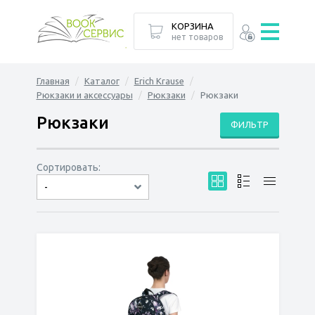
КОРЗИНА
нет товаров
Главная
Каталог
Erich Krause
Рюкзаки и аксессуары
Рюкзаки
Рюкзаки
Рюкзаки
ФИЛЬТР
Сортировать:
-
по дате
по популярности
сначала дешёвые
сначала дорогие