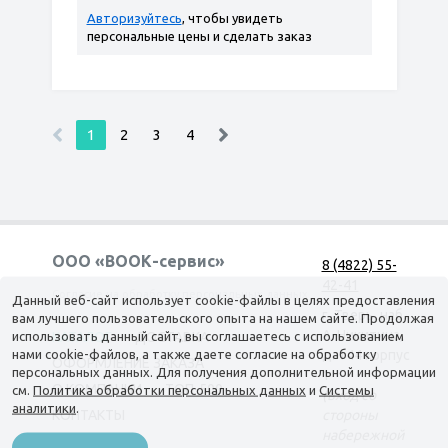
Авторизуйтесь
, чтобы увидеть
персональные цены и сделать заказ
1
2
3
4
ООО «ВООК-сервис»
8 (4822) 55-
42-41
Согласие на обработку персональных данных
Данный веб-сайт использует cookie-файлы в целях предоставления
г. Тверь, наб.
вам лучшего пользовательского опыта на нашем сайте. Продолжая
А. Никитина,
использовать данный сайт, вы соглашаетесь с использованием
КАТАЛОГ
ДОСТАВКА
нами cookie-файлов, а также даете согласие на обработку
д. 144 корпус
ОФОРМЛЕНИЕ ЗАКАЗА
персональных данных. Для получения дополнительной информации
1
О КОМПАНИИ
ТОП-500
см.
Политика обработки персональных данных
и
Системы
(вход со
аналитики
.
КОНТАКТЫ
стороны
набережной