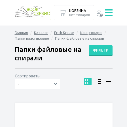
КОРЗИНА
нет товаров
Главная
Каталог
Erich Krause
Канцтовары
Папки пластиковые
Папки файловые на спирали
Папки файловые на
ФИЛЬТР
спирали
Сортировать:
-
по дате
по популярности
сначала дешёвые
сначала дорогие