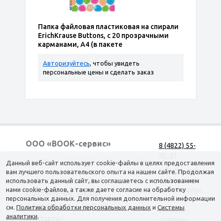
Папка файловая пластиковая на спирали
ErichKrause Buttons, с 20 прозрачными
карманами, A4 (в пакете
Авторизуйтесь
, чтобы увидеть
персональные цены и сделать заказ
ООО «ВООК-сервис»
8 (4822) 55-
42-41
Согласие на обработку персональных данных
Данный веб-сайт использует cookie-файлы в целях предоставления
г. Тверь, наб.
вам лучшего пользовательского опыта на нашем сайте. Продолжая
А. Никитина,
использовать данный сайт, вы соглашаетесь с использованием
КАТАЛОГ
ДОСТАВКА
нами cookie-файлов, а также даете согласие на обработку
д. 144 корпус
ОФОРМЛЕНИЕ ЗАКАЗА
персональных данных. Для получения дополнительной информации
1
О КОМПАНИИ
ТОП-500
см.
Политика обработки персональных данных
и
Системы
(вход со
аналитики
.
КОНТАКТЫ
стороны