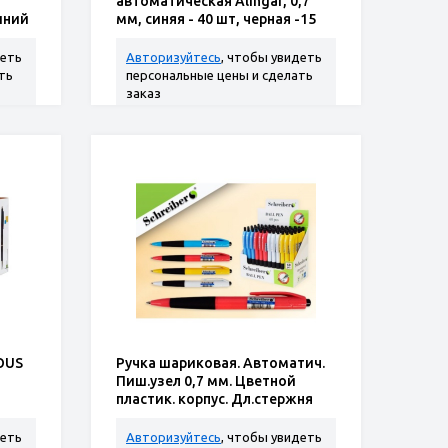
автоматическая Alingar, 0,7
синий
мм, синяя - 40 шт, черная -15
шт, резиновый грип, кругл
деть
Авторизуйтесь
, чтобы увидеть
ть
персональные цены и сделать
заказ
OUS
Ручка шариковая. Автоматич.
Пиш.узел 0,7 мм. Цветной
пластик. корпус. Дл.стержня
107 мм. Синяя. В ассортименте
деть
Авторизуйтесь
, чтобы увидеть