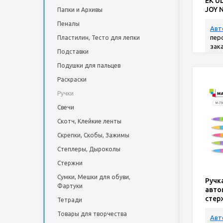
ЕК U
JOY 
Папки и Архивы
Пеналы
Авт
пер
Пластилин, Тесто для лепки
зак
Подставки
Подушки для пальцев
Раскраски
Ручки
Свечи
Скотч, Клейкие ленты
Скрепки, Скобы, Зажимы
Степлеры, Дыроколы
Стержни
Сумки, Мешки для обуви,
Ручк
Фартуки
авто
стер
Тетради
Товары для творчества
Авт