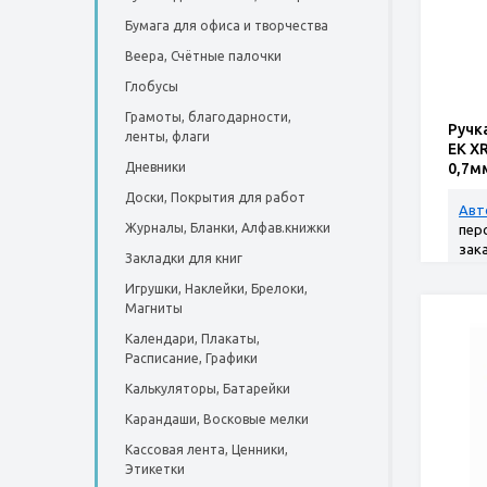
Бумага для офиса и творчества
Веера, Счётные палочки
Глобусы
Грамоты, благодарности,
Ручк
ленты, флаги
ЕК XR
Дневники
0,7мм
рез.
Доски, Покрытия для работ
Авт
Журналы, Бланки, Алфав.книжки
пер
зак
Закладки для книг
Игрушки, Наклейки, Брелоки,
Магниты
Календари, Плакаты,
Расписание, Графики
Калькуляторы, Батарейки
Карандаши, Восковые мелки
Кассовая лента, Ценники,
Этикетки