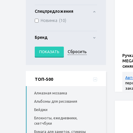
Спецпредложения
Новинка (
10
)
Бренд
Ручк
MEGA
синяя
непр
Авт
ТОП-500
пер
зак
Алмазная мозаика
Альбомы для рисования
Бейджи
Блокноты, ежедневники,
скетчбуки
Бумага для заметок, стикеры