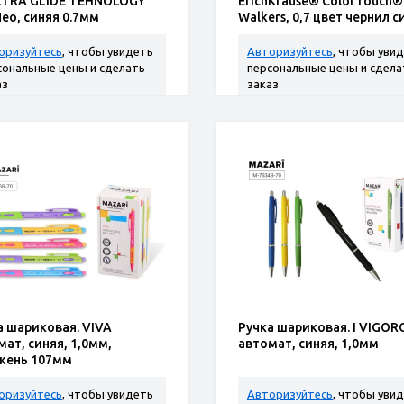
LTRA GLIDE TEHNOLOGY
ErichKrause® ColorTouch®
Neo, синяя 0.7мм
Walkers, 0,7 цвет чернил 
оризуйтесь
, чтобы увидеть
Авторизуйтесь
, чтобы уви
сональные цены и сделать
персональные цены и сдела
аз
заказ
а шариковая. VIVA
Ручка шариковая. I VIGOR
мат, синяя, 1,0мм,
автомат, синяя, 1,0мм
жень 107мм
оризуйтесь
, чтобы увидеть
Авторизуйтесь
, чтобы уви