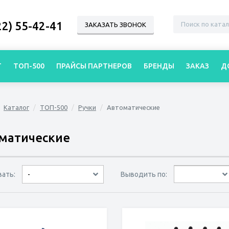
22) 55-42-41
ЗАКАЗАТЬ ЗВОНОК
Г
ТОП-500
ПРАЙСЫ ПАРТНЕРОВ
БРЕНДЫ
ЗАКАЗ
Д
Каталог
ТОП-500
Ручки
Автоматические
матические
вать:
Выводить по:
-
30 товаров
45 товаров
60 товаров
по дате
по популярности
сначала дешёвые
сначала дорогие