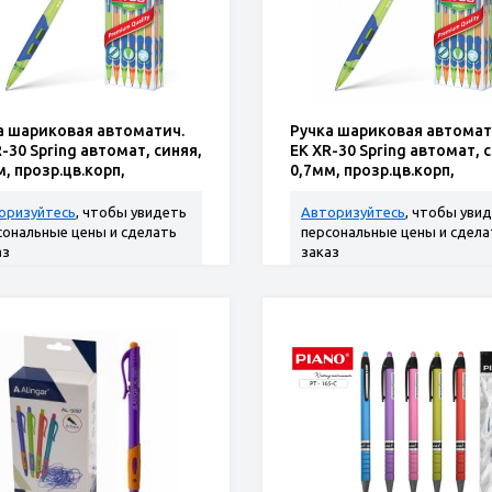
а шариковая автоматич.
Ручка шариковая автомат
-30 Spring автомат, синяя,
ЕК XR-30 Spring автомат, 
, прозр.цв.корп,
0,7мм, прозр.цв.корп,
держ.
рез.держ.
оризуйтесь
, чтобы увидеть
Авторизуйтесь
, чтобы уви
сональные цены и сделать
персональные цены и сдела
аз
заказ