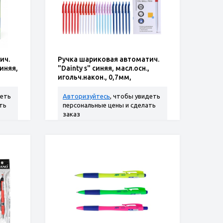
ич.
Ручка шариковая автоматич.
синяя,
"Dainty s" синяя, масл.осн.,
игольч.након., 0,7мм,
смен.стерж.
деть
Авторизуйтесь
, чтобы увидеть
ть
персональные цены и сделать
заказ