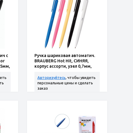
ич с
Ручка шариковая автоматич.
lor
BRAUBERG Hot Hit, СИНЯЯ,
35мм,
корпус ассорти, узел 0,7мм,
линия 0,35мм,
деть
Авторизуйтесь
, чтобы увидеть
ть
персональные цены и сделать
заказ