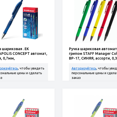
а шариковая . ЕК
Ручка шариковая автомат
POLIS CONCEPT автомат,
грипом STAFF Manager Co
, 0,7мм,
BP-17, СИНЯЯ, ассорти, 0,
озр.пласт.корп, рез.держ.
оризуйтесь
, чтобы увидеть
Авторизуйтесь
, чтобы уви
сональные цены и сделать
персональные цены и сдела
аз
заказ