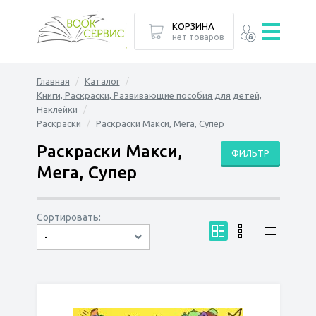
КОРЗИНА
нет товаров
Главная
Каталог
Книги, Раскраски, Развивающие пособия для детей,
Наклейки
Раскраски
Раскраски Макси, Мега, Супер
Раскраски Макси,
ФИЛЬТР
Мега, Супер
Сортировать:
-
по дате
по популярности
сначала дешёвые
сначала дорогие