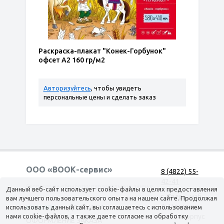
Раскраска-плакат "Конек-Горбунок"
офсет А2 160 гр/м2
Авторизуйтесь
, чтобы увидеть
персональные цены и сделать заказ
ООО «ВООК-сервис»
8 (4822) 55-
42-41
Согласие на обработку персональных данных
Данный веб-сайт использует cookie-файлы в целях предоставления
г. Тверь, наб.
вам лучшего пользовательского опыта на нашем сайте. Продолжая
А. Никитина,
использовать данный сайт, вы соглашаетесь с использованием
КАТАЛОГ
ДОСТАВКА
нами cookie-файлов, а также даете согласие на обработку
д. 144 корпус
ОФОРМЛЕНИЕ ЗАКАЗА