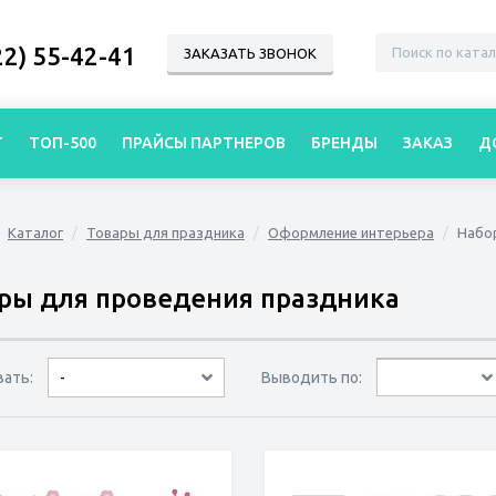
22) 55-42-41
ЗАКАЗАТЬ ЗВОНОК
Г
ТОП-500
ПРАЙСЫ ПАРТНЕРОВ
БРЕНДЫ
ЗАКАЗ
Д
Каталог
Товары для праздника
Оформление интерьера
Набо
ры для проведения праздника
вать:
Выводить по:
-
30 товаров
45 товаров
60 товаров
по дате
по популярности
сначала дешёвые
сначала дорогие