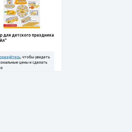
р для детского праздника
йл"
оризуйтесь
, чтобы увидеть
сональные цены и сделать
аз