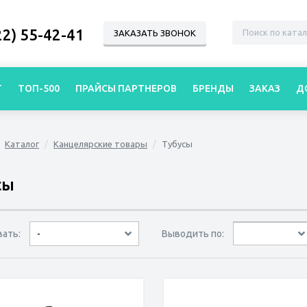
22) 55-42-41
ЗАКАЗАТЬ ЗВОНОК
Г
ТОП-500
ПРАЙСЫ ПАРТНЕРОВ
БРЕНДЫ
ЗАКАЗ
Д
Каталог
Канцелярские товары
Тубусы
сы
вать:
Выводить по:
-
30 товаров
45 товаров
60 товаров
по дате
по популярности
сначала дешёвые
сначала дорогие