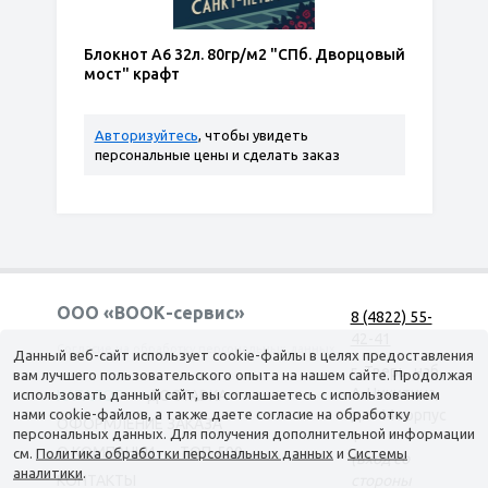
Блокнот А6 32л. 80гр/м2 "СПб. Дворцовый
мост" крафт
Авторизуйтесь
, чтобы увидеть
персональные цены и сделать заказ
ООО «ВООК-сервис»
8 (4822) 55-
42-41
Согласие на обработку персональных данных
Данный веб-сайт использует cookie-файлы в целях предоставления
г. Тверь, наб.
вам лучшего пользовательского опыта на нашем сайте. Продолжая
А. Никитина,
использовать данный сайт, вы соглашаетесь с использованием
КАТАЛОГ
ДОСТАВКА
нами cookie-файлов, а также даете согласие на обработку
д. 144 корпус
ОФОРМЛЕНИЕ ЗАКАЗА
персональных данных. Для получения дополнительной информации
1
О КОМПАНИИ
ТОП-500
см.
Политика обработки персональных данных
и
Системы
(вход со
аналитики
.
КОНТАКТЫ
стороны