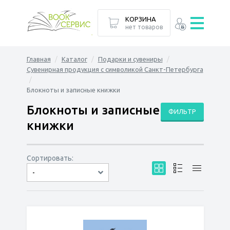
КОРЗИНА
нет товаров
Главная
Каталог
Подарки и сувениры
Сувенирная продукция с символикой Санкт-Петербурга
Блокноты и записные книжки
Блокноты и записные
ФИЛЬТР
книжки
Сортировать:
-
по дате
по популярности
сначала дешёвые
сначала дорогие