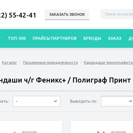
22) 55-42-41
ЗАКАЗАТЬ ЗВОНОК
Г
ТОП-500
ПРАЙСЫ ПАРТНЕРОВ
БРЕНДЫ
ЗАКАЗ
Д
Каталог
Письменные принадлежности
Карандаши чернографит
ндаши ч/г Феникс+ / Полиграф Принт
вать:
Выводить по:
-
30 товаров
45 товаров
60 товаров
по дате
по популярности
сначала дешёвые
сначала дорогие