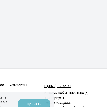
500
КОНТАКТЫ
8 (4822) 55-42-41
г. Тверь, наб. А. Никитина, д.
а на
144 корпус 1
ов, а
(вход со стороны
Принять
м.