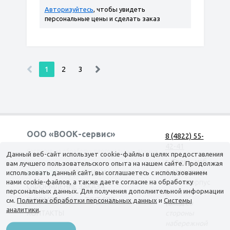
Авторизуйтесь
, чтобы увидеть
персональные цены и сделать заказ
1
2
3
ООО «ВООК-сервис»
8 (4822) 55-
42-41
Согласие на обработку персональных данных
Данный веб-сайт использует cookie-файлы в целях предоставления
г. Тверь, наб.
вам лучшего пользовательского опыта на нашем сайте. Продолжая
А. Никитина,
использовать данный сайт, вы соглашаетесь с использованием
КАТАЛОГ
ДОСТАВКА
нами cookie-файлов, а также даете согласие на обработку
д. 144 корпус
ОФОРМЛЕНИЕ ЗАКАЗА
персональных данных. Для получения дополнительной информации
1
О КОМПАНИИ
ТОП-500
см.
Политика обработки персональных данных
и
Системы
(вход со
аналитики
.
КОНТАКТЫ
стороны
набережной