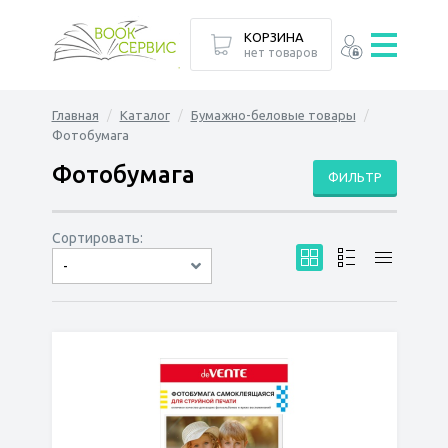
КОРЗИНА
нет товаров
Главная
Каталог
Бумажно-беловые товары
Фотобумага
Фотобумага
ФИЛЬТР
Сортировать:
-
по дате
по популярности
сначала дешёвые
сначала дорогие