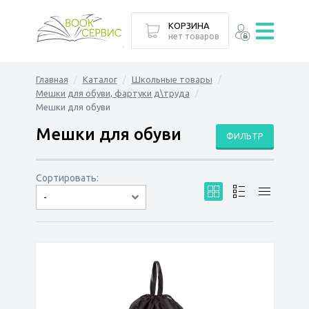
КОРЗИНА
нет товаров
Главная
Каталог
Школьные товары
Мешки для обуви, фартуки д\труда
Мешки для обуви
Мешки для обуви
ФИЛЬТР
Сортировать:
-
по дате
по популярности
сначала дешёвые
сначала дорогие