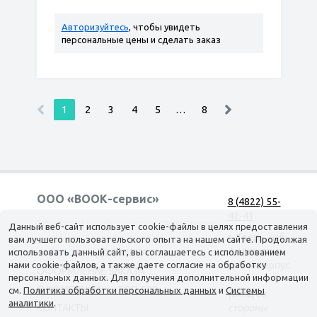
Авторизуйтесь
, чтобы увидеть
персональные цены и сделать заказ
1
2
3
4
5
…
8
ООО «ВООК-сервис»
8 (4822) 55-
42-41
Согласие на обработку персональных данных
Данный веб-сайт использует cookie-файлы в целях предоставления
г. Тверь, наб.
вам лучшего пользовательского опыта на нашем сайте. Продолжая
А. Никитина,
использовать данный сайт, вы соглашаетесь с использованием
КАТАЛОГ
ДОСТАВКА
нами cookie-файлов, а также даете согласие на обработку
д. 144 корпус
ОФОРМЛЕНИЕ ЗАКАЗА
персональных данных. Для получения дополнительной информации
1
О КОМПАНИИ
ТОП-500
см.
Политика обработки персональных данных
и
Системы
(вход со
аналитики
.
КОНТАКТЫ
стороны