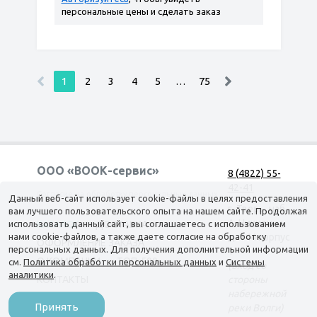
персональные цены и сделать заказ
1
2
3
4
5
…
75
ООО «ВООК-сервис»
8 (4822) 55-
42-41
Согласие на обработку персональных данных
Данный веб-сайт использует cookie-файлы в целях предоставления
г. Тверь, наб.
вам лучшего пользовательского опыта на нашем сайте. Продолжая
А. Никитина,
использовать данный сайт, вы соглашаетесь с использованием
КАТАЛОГ
ДОСТАВКА
нами cookie-файлов, а также даете согласие на обработку
д. 144 корпус
ОФОРМЛЕНИЕ ЗАКАЗА
персональных данных. Для получения дополнительной информации
1
О КОМПАНИИ
ТОП-500
см.
Политика обработки персональных данных
и
Системы
(вход со
аналитики
.
КОНТАКТЫ
стороны
набережной
Принять
реки Волги)