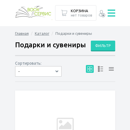
КОРЗИНА
нет товаров
Главная
Каталог
Подарки и сувениры
Подарки и сувениры
ФИЛЬТР
Сортировать:
-
по дате
по популярности
сначала дешёвые
сначала дорогие