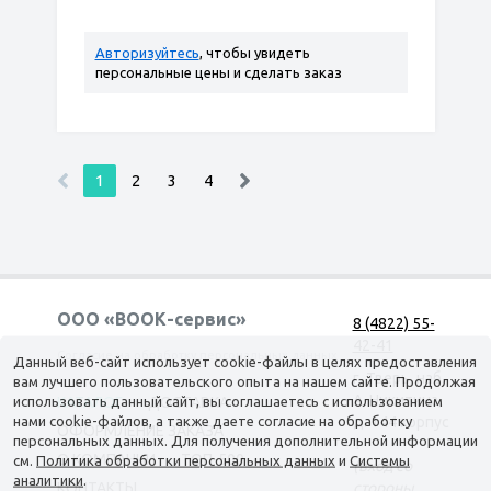
Авторизуйтесь
, чтобы увидеть
персональные цены и сделать заказ
1
2
3
4
ООО «ВООК-сервис»
8 (4822) 55-
42-41
Согласие на обработку персональных данных
Данный веб-сайт использует cookie-файлы в целях предоставления
г. Тверь, наб.
вам лучшего пользовательского опыта на нашем сайте. Продолжая
А. Никитина,
использовать данный сайт, вы соглашаетесь с использованием
КАТАЛОГ
ДОСТАВКА
нами cookie-файлов, а также даете согласие на обработку
д. 144 корпус
ОФОРМЛЕНИЕ ЗАКАЗА
персональных данных. Для получения дополнительной информации
1
О КОМПАНИИ
ТОП-500
см.
Политика обработки персональных данных
и
Системы
(вход со
аналитики
.
КОНТАКТЫ
стороны