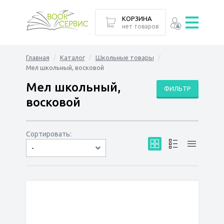
КОРЗИНА
нет товаров
Главная
Каталог
Школьные товары
Мел школьный, восковой
Мел школьный,
ФИЛЬТР
восковой
Сортировать:
-
по дате
по популярности
сначала дешёвые
сначала дорогие