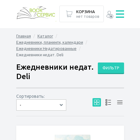
КОРЗИНА
нет товаров
Главная
Каталог
Ежедневники, планинги, календари
Ежедневники Недатированные
Ежедневники недат. Deli
Ежедневники недат.
ФИЛЬТР
Deli
Сортировать:
-
по дате
по популярности
сначала дешёвые
сначала дорогие