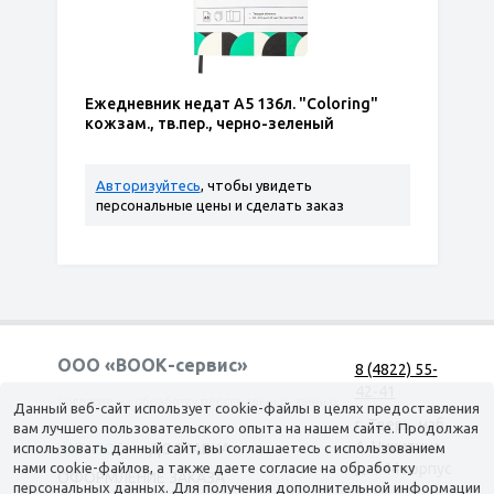
Ежедневник недат А5 136л. "Coloring"
кожзам., тв.пер., черно-зеленый
Авторизуйтесь
, чтобы увидеть
персональные цены и сделать заказ
ООО «ВООК-сервис»
8 (4822) 55-
42-41
Согласие на обработку персональных данных
Данный веб-сайт использует cookie-файлы в целях предоставления
г. Тверь, наб.
вам лучшего пользовательского опыта на нашем сайте. Продолжая
А. Никитина,
использовать данный сайт, вы соглашаетесь с использованием
КАТАЛОГ
ДОСТАВКА
нами cookie-файлов, а также даете согласие на обработку
д. 144 корпус
ОФОРМЛЕНИЕ ЗАКАЗА
персональных данных. Для получения дополнительной информации
1