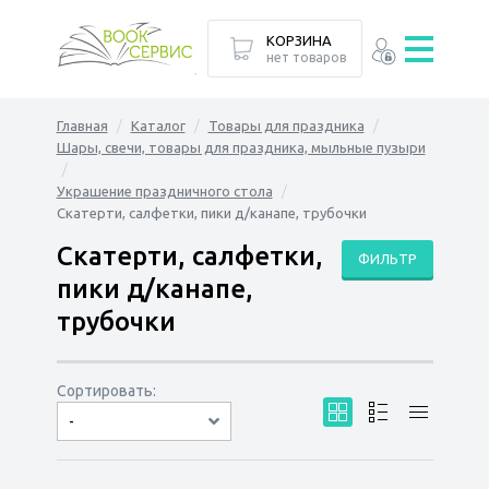
КОРЗИНА
нет товаров
Главная
Каталог
Товары для праздника
Шары, свечи, товары для праздника, мыльные пузыри
Украшение праздничного стола
Скатерти, салфетки, пики д/канапе, трубочки
Скатерти, салфетки,
ФИЛЬТР
пики д/канапе,
трубочки
Сортировать:
-
по дате
по популярности
сначала дешёвые
сначала дорогие