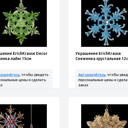
шение ErichKrause Decor
Украшение ErichKrause
инка лайм 15см
Снежинка хрустальная 12
оризуйтесь
, чтобы увидеть
Авторизуйтесь
, чтобы уви
сональные цены и сделать
персональные цены и сдела
аз
заказ