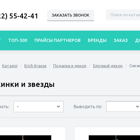
22) 55-42-41
ЗАКАЗАТЬ ЗВОНОК
Г
ТОП-500
ПРАЙСЫ ПАРТНЕРОВ
БРЕНДЫ
ЗАКАЗ
Д
Каталог
Erich Krause
Подарки и декор
Елочный декор
Снеж
инки и звезды
вать:
Выводить по:
-
30 товаров
45 товаров
60 товаров
по дате
по популярности
сначала дешёвые
сначала дорогие