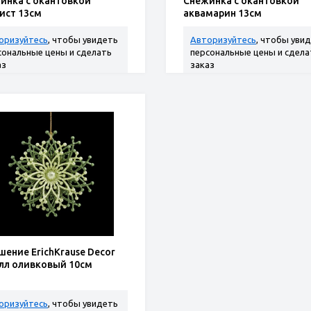
инка с окантовкой
Снежинка с окантовкой
ист 13см
аквамарин 13см
оризуйтесь
, чтобы увидеть
Авторизуйтесь
, чтобы уви
сональные цены и сделать
персональные цены и сдела
аз
заказ
шение ErichKrause Decor
лл оливковый 10см
оризуйтесь
, чтобы увидеть