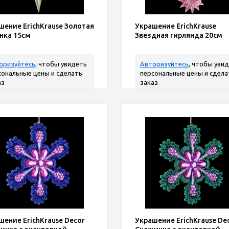
шение ErichKrause Золотая
Украшение ErichKrause
нка 15см
Звездная гирлянда 20см
оризуйтесь
, чтобы увидеть
Авторизуйтесь
, чтобы уви
сональные цены и сделать
персональные цены и сдела
аз
заказ
шение ErichKrause Decor
Украшение ErichKrause De