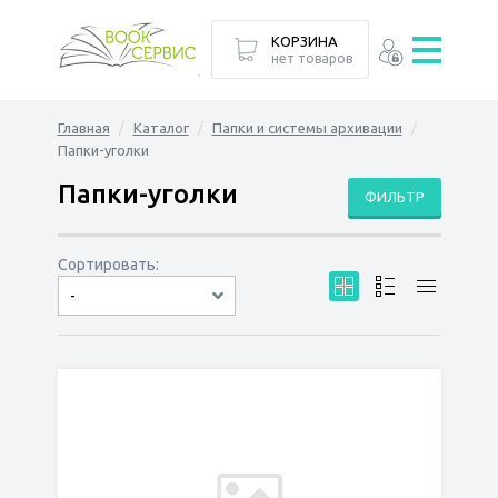
КОРЗИНА
нет товаров
Главная
Каталог
Папки и системы архивации
Папки-уголки
Папки-уголки
ФИЛЬТР
Сортировать:
-
по дате
по популярности
сначала дешёвые
сначала дорогие