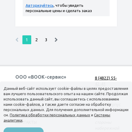
Авторизуйтесь
, чтобы увидеть
персональные цены и сделать заказ
1
2
3
ООО «ВООК-сервис»
8 (4822) 55-
42-41
Согласие на обработку персональных данных
Данный веб-сайт использует cookie-файлы в целях предоставления
г. Тверь, наб.
вам лучшего пользовательского опыта на нашем сайте. Продолжая
А. Никитина,
использовать данный сайт, вы соглашаетесь с использованием
КАТАЛОГ
ДОСТАВКА
нами cookie-файлов, а также даете согласие на обработку
д. 144 корпус
ОФОРМЛЕНИЕ ЗАКАЗА
персональных данных. Для получения дополнительной информации
1
О КОМПАНИИ
ТОП-500
см.
Политика обработки персональных данных
и
Системы
(вход со
аналитики
.
КОНТАКТЫ
стороны
набережной