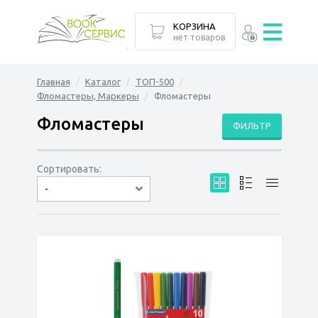
КОРЗИНА
нет товаров
Главная
Каталог
ТОП-500
Фломастеры, Маркеры
Фломастеры
Фломастеры
ФИЛЬТР
Сортировать:
-
по дате
по популярности
сначала дешёвые
сначала дорогие