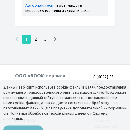
Авторизуйтесь
, чтобы увидеть
персональные цены и сделать заказ
1
2
3
ООО «ВООК-сервис»
8 (4822) 55-
42-41
Согласие на обработку персональных данных
Данный веб-сайт использует cookie-файлы в целях предоставления
г. Тверь, наб.
вам лучшего пользовательского опыта на нашем сайте. Продолжая
А. Никитина,
использовать данный сайт, вы соглашаетесь с использованием
КАТАЛОГ
ДОСТАВКА
нами cookie-файлов, а также даете согласие на обработку
д. 144 корпус
ОФОРМЛЕНИЕ ЗАКАЗА
персональных данных. Для получения дополнительной информации
1
О КОМПАНИИ
ТОП-500
см.
Политика обработки персональных данных
и
Системы
(вход со
аналитики
.
КОНТАКТЫ
стороны
набережной