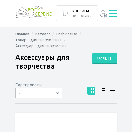
КОРЗИНА
нет товаров
Главная
Каталог
Erich Krause
Товары для творчества1
Аксессуары для творчества
Аксессуары для
ФИЛЬТР
творчества
Сортировать:
-
по дате
по популярности
сначала дешёвые
сначала дорогие