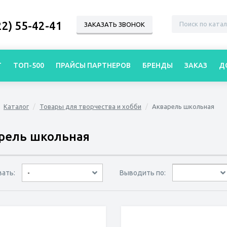
22) 55-42-41
ЗАКАЗАТЬ ЗВОНОК
Г
ТОП-500
ПРАЙСЫ ПАРТНЕРОВ
БРЕНДЫ
ЗАКАЗ
Д
Каталог
Товары для творчества и хобби
Акварель школьная
рель школьная
вать:
Выводить по:
-
30 товаров
45 товаров
60 товаров
по дате
по популярности
сначала дешёвые
сначала дорогие