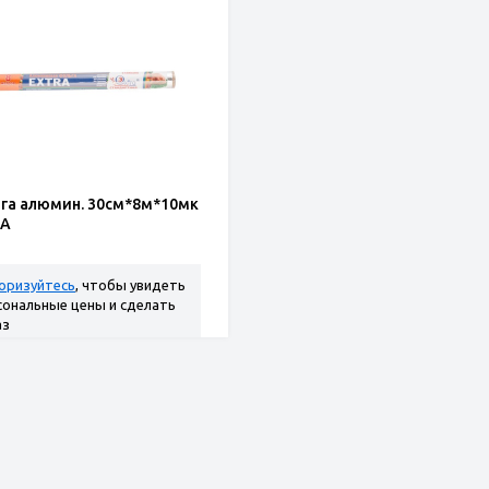
га алюмин. 30см*8м*10мк
RA
оризуйтесь
, чтобы увидеть
сональные цены и сделать
аз