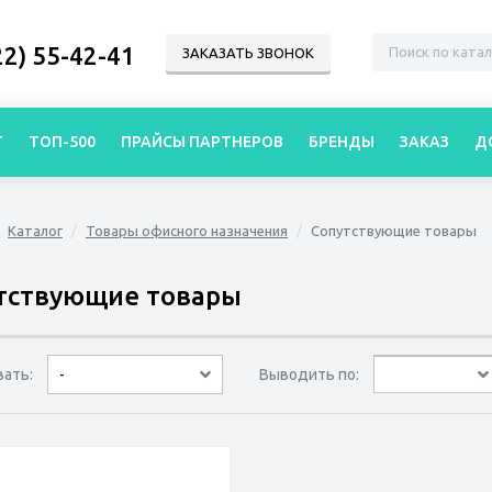
22) 55-42-41
ЗАКАЗАТЬ ЗВОНОК
Г
ТОП-500
ПРАЙСЫ ПАРТНЕРОВ
БРЕНДЫ
ЗАКАЗ
Д
Каталог
Товары офисного назначения
Сопутствующие товары
тствующие товары
вать:
Выводить по:
-
30 товаров
45 товаров
60 товаров
по дате
по популярности
сначала дешёвые
сначала дорогие