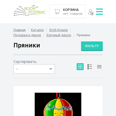
КОРЗИНА
нет товаров
Главная
Каталог
Erich Krause
Подарки и декор
Елочный декор
Пряники
Пряники
ФИЛЬТР
Сортировать:
-
по дате
по популярности
сначала дешёвые
сначала дорогие