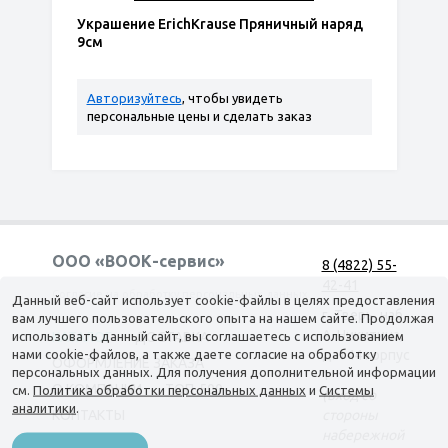
Украшение ErichKrause Пряничный наряд
9см
Авторизуйтесь
, чтобы увидеть
персональные цены и сделать заказ
ООО «ВООК-сервис»
8 (4822) 55-
42-41
Согласие на обработку персональных данных
Данный веб-сайт использует cookie-файлы в целях предоставления
г. Тверь, наб.
вам лучшего пользовательского опыта на нашем сайте. Продолжая
А. Никитина,
использовать данный сайт, вы соглашаетесь с использованием
КАТАЛОГ
ДОСТАВКА
нами cookie-файлов, а также даете согласие на обработку
д. 144 корпус
ОФОРМЛЕНИЕ ЗАКАЗА
персональных данных. Для получения дополнительной информации
1
О КОМПАНИИ
ТОП-500
см.
Политика обработки персональных данных
и
Системы
(вход со
аналитики
.
КОНТАКТЫ
стороны
набережной