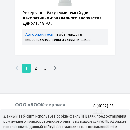
Резерв по шёлку смываемый для
декоративно-прикладного творчества
Декола, 18 мл.
Авторизуйтесь
, чтобы увидеть
персональные цены и сделать заказ
1
2
3
ООО «ВООК-сервис»
8 (4822) 55-
42-41
Согласие на обработку персональных данных
Данный веб-сайт использует cookie-файлы в целях предоставления
г. Тверь, наб.
вам лучшего пользовательского опыта на нашем сайте. Продолжая
А. Никитина,
использовать данный сайт, вы соглашаетесь с использованием
КАТАЛОГ
ДОСТАВКА