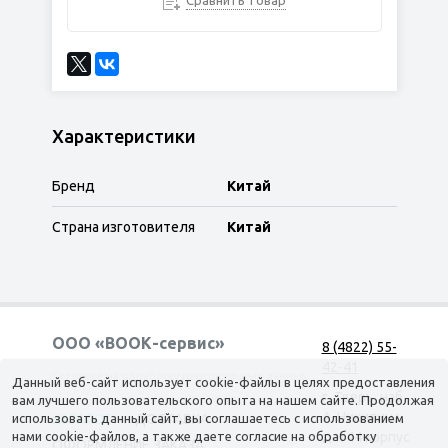
Сравнить товар
Характеристики
Бренд
Китай
Страна изготовителя
Китай
ООО «ВООК-сервис»
8 (4822) 55-
42-41
Согласие на обработку персональных данных
Данный веб-сайт использует cookie-файлы в целях предоставления
г. Тверь, наб.
вам лучшего пользовательского опыта на нашем сайте. Продолжая
А. Никитина,
использовать данный сайт, вы соглашаетесь с использованием
КАТАЛОГ
ДОСТАВКА
нами cookie-файлов, а также даете согласие на обработку
д. 144 корпус
ОФОРМЛЕНИЕ ЗАКАЗА