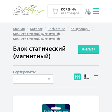
КОРЗИНА
нет товаров
Главная
Каталог
Erich Krause
Канцтовары
Блок статический (магнитный)
Блок статический (магнитный)
Блок статический
ФИЛЬТР
(магнитный)
Сортировать:
-
по дате
по популярности
сначала дешёвые
сначала дорогие