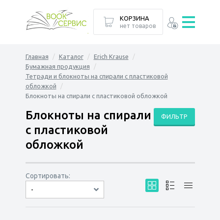
КОРЗИНА
нет товаров
Главная
Каталог
Erich Krause
Бумажная продукция
Тетради и блокноты на спирали с пластиковой
обложкой
Блокноты на спирали с пластиковой обложкой
Блокноты на спирали
ФИЛЬТР
с пластиковой
обложкой
Сортировать:
-
по дате
по популярности
сначала дешёвые
сначала дорогие