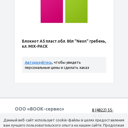
Блокнот А5 пласт.обл. 80л "Neon" гребень,
кл. MIX-PACK
Авторизуйтесь
, чтобы увидеть
персональные цены и сделать заказ
ООО «ВООК-сервис»
8 (4822) 55-
42-41
Согласие на обработку персональных данных
Данный веб-сайт использует cookie-файлы в целях предоставления
г. Тверь, наб.
вам лучшего пользовательского опыта на нашем сайте. Продолжая