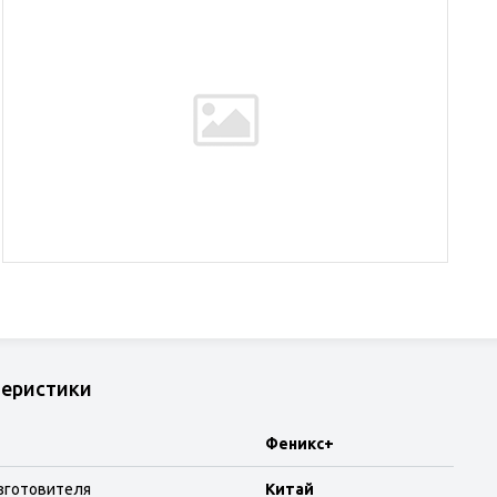
теристики
Феникс+
зготовителя
Китай