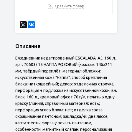
Сравнить товар
Описание
Ежедневник недатированный ESCALADA, А5, 160 л.,
арт. 70603/ 15 НАППА РОЗОВЫЙ (кожзам: 146х211
мм, твёрдый переплёт, материал обложки:
искусственная кожа "Наппа"; способ крепления
блока: ниткошвейный; декор: отделочная строчка,
перфорация + подложка из искусственной кожи; вн.
блок: 160 л., кремовый офсет 70 г/м, печать в одну
краску (линия), справочный материал: есть;
перфорация углов блока: нет; отделка среза:
окрашивание пантоном; закладка/-и: два ляссе,
каптал: есть; форзац: печать пантоном,
особенности: магнитный клапан; персонализация