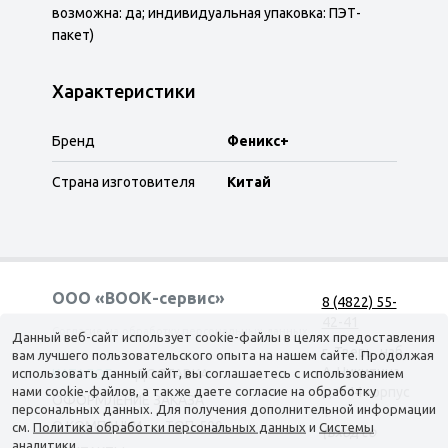
возможна: да; индивидуальная упаковка: ПЭТ-
пакет)
Характеристики
Бренд
Феникс+
Страна изготовителя
Китай
ООО «ВООК-сервис»
8 (4822) 55-
42-41
Согласие на обработку персональных данных
Данный веб-сайт использует cookie-файлы в целях предоставления
г. Тверь, наб.
вам лучшего пользовательского опыта на нашем сайте. Продолжая
А. Никитина,
использовать данный сайт, вы соглашаетесь с использованием
КАТАЛОГ
ДОСТАВКА
нами cookie-файлов, а также даете согласие на обработку
д. 144 корпус
ОФОРМЛЕНИЕ ЗАКАЗА
персональных данных. Для получения дополнительной информации
1
О КОМПАНИИ
ТОП-500
см.
Политика обработки персональных данных
и
Системы
(вход со
аналитики
.