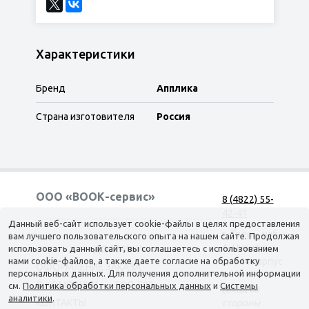
Характеристики
Бренд
Апплика
Страна изготовителя
Россия
ООО «ВООК-сервис»
8 (4822) 55-
42-41
Согласие на обработку персональных данных
Данный веб-сайт использует cookie-файлы в целях предоставления
г. Тверь, наб.
вам лучшего пользовательского опыта на нашем сайте. Продолжая
А. Никитина,
использовать данный сайт, вы соглашаетесь с использованием
КАТАЛОГ
ДОСТАВКА
нами cookie-файлов, а также даете согласие на обработку
д. 144 корпус
ОФОРМЛЕНИЕ ЗАКАЗА
персональных данных. Для получения дополнительной информации
1
О КОМПАНИИ
ТОП-500
см.
Политика обработки персональных данных
и
Системы
(вход со
аналитики
.
КОНТАКТЫ
стороны