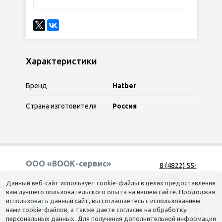
Характеристики
Бренд
Hatber
Страна изготовителя
Россия
ООО «ВООК-сервис»
8 (4822) 55-
42-41
Согласие на обработку персональных данных
Данный веб-сайт использует cookie-файлы в целях предоставления
г. Тверь, наб.
вам лучшего пользовательского опыта на нашем сайте. Продолжая
А. Никитина,
использовать данный сайт, вы соглашаетесь с использованием
КАТАЛОГ
ДОСТАВКА
нами cookie-файлов, а также даете согласие на обработку
д. 144 корпус
ОФОРМЛЕНИЕ ЗАКАЗА
персональных данных. Для получения дополнительной информации
1