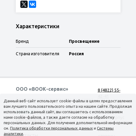
Характеристики
Бренд
Просвещение
Страна изготовителя
Россия
ООО «ВООК-сервис»
8 (4822) 55-
42-41
Согласие на обработку персональных данных
Данный веб-сайт использует cookie-файлы в целях предоставления
г. Тверь, наб.
вам лучшего пользовательского опыта на нашем сайте. Продолжая
А. Никитина,
использовать данный сайт, вы соглашаетесь с использованием
КАТАЛОГ
ДОСТАВКА
нами cookie-файлов, а также даете согласие на обработку
д. 144 корпус
ОФОРМЛЕНИЕ ЗАКАЗА
персональных данных. Для получения дополнительной информации
1
О КОМПАНИИ
ТОП-500
см.
Политика обработки персональных данных
и
Системы
(вход со
аналитики
.
КОНТАКТЫ
стороны