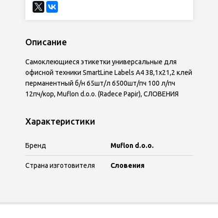
Описание
Самоклеющиеся этикетки универсальные для
офисной техники SmartLine Labels А4 38,1х21,2 клей
перманентный б/н 65шт/л 6500шт/пч 100 л/пч
12пч/кор, Muflon d.o.o. (Radece Papir), СЛОВЕНИЯ
Характеристики
Бренд
Muflon d.o.o.
Страна изготовителя
Словения