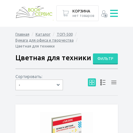
КОРЗИНА
нет товаров
Главная
Каталог
ТОП-500
Бумага для офиса и творчества
Цветная для техники
Цветная для техники
ФИЛЬТР
Сортировать:
-
по дате
по популярности
сначала дешёвые
сначала дорогие