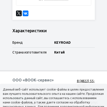
Характеристики
Бренд
KEYROAD
Страна изготовителя
Китай
ООО «ВООК-сервис»
8 (4822) 55-
42-41
Согласие на обработку персональных данных
Данный веб-сайт использует cookie-файлы в целях предоставления
г. Тверь, наб.
вам лучшего пользовательского опыта на нашем сайте. Продолжая
А. Никитина,
использовать данный сайт, вы соглашаетесь с использованием
КАТАЛОГ
ДОСТАВКА
нами cookie-файлов, а также даете согласие на обработку
д. 144 корпус
ОФОРМЛЕНИЕ ЗАКАЗА
персональных данных. Для получения дополнительной информации